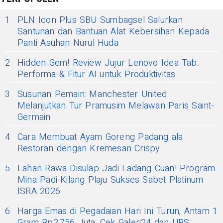
1
PLN Icon Plus SBU Sumbagsel Salurkan
Santunan dan Bantuan Alat Kebersihan Kepada
Panti Asuhan Nurul Huda
2
Hidden Gem! Review Jujur Lenovo Idea Tab:
Performa & Fitur AI untuk Produktivitas
3
Susunan Pemain: Manchester United
Melanjutkan Tur Pramusim Melawan Paris Saint-
Germain
4
Cara Membuat Ayam Goreng Padang ala
Restoran dengan Kremesan Crispy
5
Lahan Rawa Disulap Jadi Ladang Cuan! Program
Mina Padi Kilang Plaju Sukses Sabet Platinum
ISRA 2026
6
Harga Emas di Pegadaian Hari Ini Turun, Antam 1
Gram Rp2,756 Juta, Cek Galeri24 dan UBS