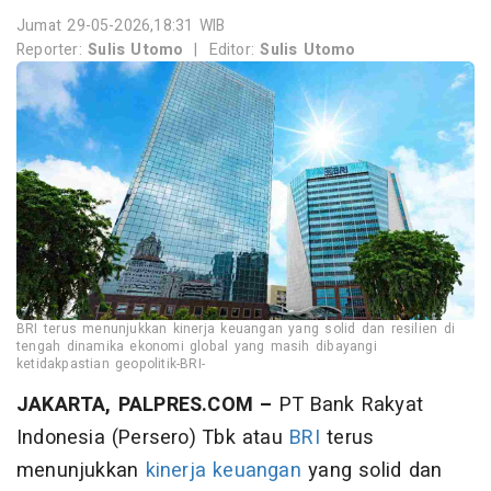
Jumat 29-05-2026,18:31 WIB
Reporter:
Sulis Utomo
|
Editor:
Sulis Utomo
BRI terus menunjukkan kinerja keuangan yang solid dan resilien di
tengah dinamika ekonomi global yang masih dibayangi
ketidakpastian geopolitik-BRI-
JAKARTA, PALPRES.COM –
PT Bank Rakyat
Indonesia (Persero) Tbk atau
BRI
terus
menunjukkan
kinerja keuangan
yang solid dan