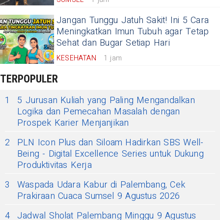
Jangan Tunggu Jatuh Sakit! Ini 5 Cara
Meningkatkan Imun Tubuh agar Tetap
Sehat dan Bugar Setiap Hari
KESEHATAN
1 jam
TERPOPULER
1
5 Jurusan Kuliah yang Paling Mengandalkan
Logika dan Pemecahan Masalah dengan
Prospek Karier Menjanjikan
2
PLN Icon Plus dan Siloam Hadirkan SBS Well-
Being - Digital Excellence Series untuk Dukung
Produktivitas Kerja
3
Waspada Udara Kabur di Palembang, Cek
Prakiraan Cuaca Sumsel 9 Agustus 2026
4
Jadwal Sholat Palembang Minggu 9 Agustus