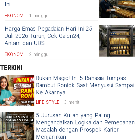
Ini
EKONOMI
1 minggu
Harga Emas Pegadaian Hari Ini 25
Juli 2026 Turun, Cek Galeri24,
Antam dan UBS
EKONOMI
2 minggu
TERKINI
Bukan Magic! Ini 5 Rahasia Tumpas
Rambut Rontok Saat Menyusui Sampai
Ke Akarnya
LIFE STYLE
3 menit
5 Jurusan Kuliah yang Paling
Mengandalkan Logika dan Pemecahan
Masalah dengan Prospek Karier
Menjanjikan