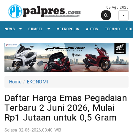
08 Agu 2026
NEWS
SUMSEL
METROPOLIS
AUTOS
TECHNO
PO
Home
EKONOMI
Daftar Harga Emas Pegadaian
Terbaru 2 Juni 2026, Mulai
Rp1 Jutaan untuk 0,5 Gram
Selasa 02-06-2026,03:40 WIB