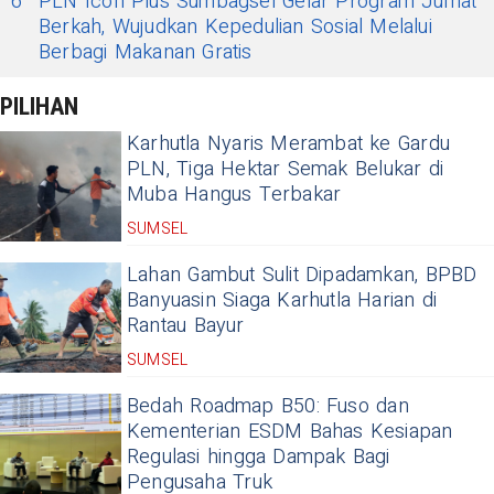
6
PLN Icon Plus Sumbagsel Gelar Program Jumat
Berkah, Wujudkan Kepedulian Sosial Melalui
Berbagi Makanan Gratis
PILIHAN
Karhutla Nyaris Merambat ke Gardu
PLN, Tiga Hektar Semak Belukar di
Muba Hangus Terbakar
SUMSEL
Lahan Gambut Sulit Dipadamkan, BPBD
Banyuasin Siaga Karhutla Harian di
Rantau Bayur
SUMSEL
Bedah Roadmap B50: Fuso dan
Kementerian ESDM Bahas Kesiapan
Regulasi hingga Dampak Bagi
Pengusaha Truk