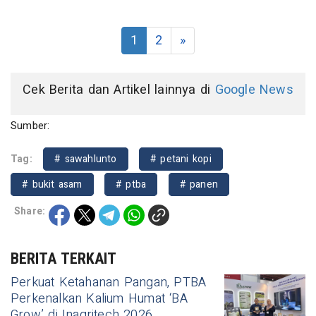
1
2
»
Cek Berita dan Artikel lainnya di
Google News
Sumber:
Tag:
# sawahlunto
# petani kopi
# bukit asam
# ptba
# panen
Share:
BERITA TERKAIT
Perkuat Ketahanan Pangan, PTBA
Perkenalkan Kalium Humat ‘BA
Grow’ di Inagritech 2026