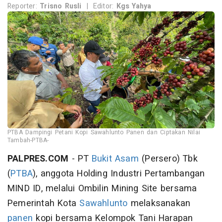
Reporter:
Trisno Rusli
|
Editor:
Kgs Yahya
PTBA Dampingi Petani Kopi Sawahlunto Panen dan Ciptakan Nilai
Tambah-PTBA-
PALPRES.COM
- PT
Bukit Asam
(Persero) Tbk
(
PTBA
), anggota Holding Industri Pertambangan
MIND ID, melalui Ombilin Mining Site bersama
Pemerintah Kota
Sawahlunto
melaksanakan
panen
kopi bersama Kelompok Tani Harapan