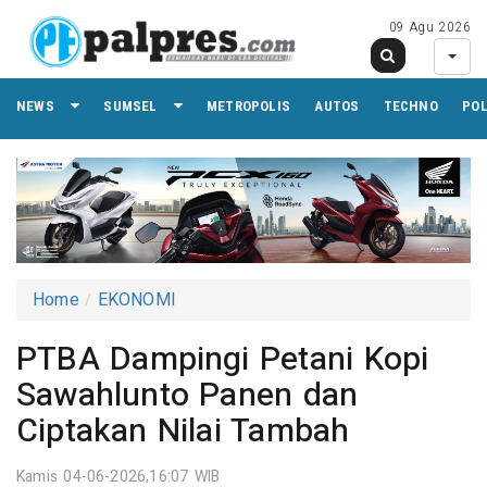
09 Agu 2026
NEWS
SUMSEL
METROPOLIS
AUTOS
TECHNO
PO
Home
EKONOMI
PTBA Dampingi Petani Kopi
Sawahlunto Panen dan
Ciptakan Nilai Tambah
Kamis 04-06-2026,16:07 WIB