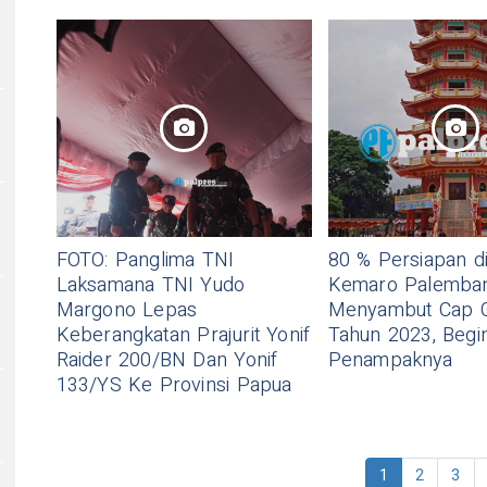
FOTO: Panglima TNI
80 % Persiapan di
Laksamana TNI Yudo
Kemaro Palemban
Margono Lepas
Menyambut Cap 
Keberangkatan Prajurit Yonif
Tahun 2023, Begin
Raider 200/BN Dan Yonif
Penampaknya
133/YS Ke Provinsi Papua
1
2
3