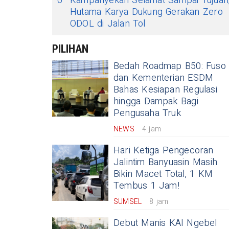
6
Kampanyekan Selamat Sampai Tujuan
Hutama Karya Dukung Gerakan Zero
ODOL di Jalan Tol
PILIHAN
Bedah Roadmap B50: Fuso
dan Kementerian ESDM
Bahas Kesiapan Regulasi
hingga Dampak Bagi
Pengusaha Truk
NEWS
4 jam
Hari Ketiga Pengecoran
Jalintim Banyuasin Masih
Bikin Macet Total, 1 KM
Tembus 1 Jam!
SUMSEL
8 jam
Debut Manis KAI Ngebel