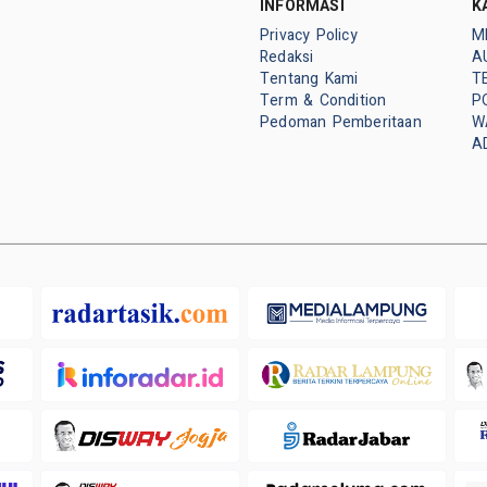
INFORMASI
K
Privacy Policy
M
Redaksi
A
Tentang Kami
T
Term & Condition
P
Pedoman Pemberitaan
W
A