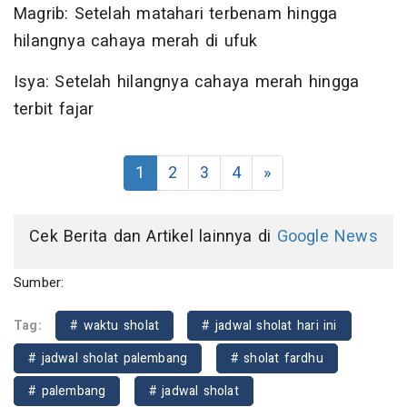
Magrib: Setelah matahari terbenam hingga
hilangnya cahaya merah di ufuk
Isya: Setelah hilangnya cahaya merah hingga
terbit fajar
1
2
3
4
»
Cek Berita dan Artikel lainnya di
Google News
Sumber:
Tag:
# waktu sholat
# jadwal sholat hari ini
# jadwal sholat palembang
# sholat fardhu
# palembang
# jadwal sholat