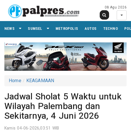
08 Agu 2026
NEWS
SUMSEL
METROPOLIS
AUTOS
TECHNO
PO
Home
KEAGAMAAN
Jadwal Sholat 5 Waktu untuk
Wilayah Palembang dan
Sekitarnya, 4 Juni 2026
Kamis 04-06-2026,03:51 WIB