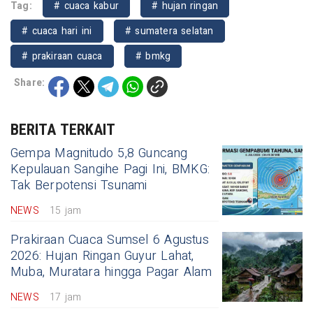
Tag:
# cuaca kabur
# hujan ringan
# cuaca hari ini
# sumatera selatan
# prakiraan cuaca
# bmkg
Share:
BERITA TERKAIT
Gempa Magnitudo 5,8 Guncang
Kepulauan Sangihe Pagi Ini, BMKG:
Tak Berpotensi Tsunami
NEWS
15 jam
Prakiraan Cuaca Sumsel 6 Agustus
2026: Hujan Ringan Guyur Lahat,
Muba, Muratara hingga Pagar Alam
NEWS
17 jam