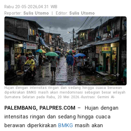
Rabu 20-05-2026,04:31 WIB
Reporter:
Sulis Utomo
|
Editor:
Sulis Utomo
Hujan dengan intensitas ringan dan sedang hingga cuaca berawan
diperkirakan BMKG masih akan mendominasi sebagian besar wilayah
Sumatera Selatan pada Rabu, 20 Mei 2026.-Ilustrasi: Gemini AI-
PALEMBANG, PALPRES.COM
– Hujan dengan
intensitas ringan dan sedang hingga cuaca
berawan diperkirakan
BMKG
masih akan