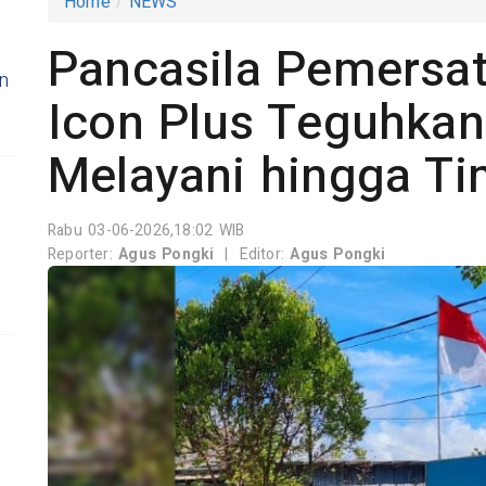
Home
NEWS
Pancasila Pemersa
n
Icon Plus Teguhka
Melayani hingga Ti
Rabu 03-06-2026,18:02 WIB
Reporter:
Agus Pongki
|
Editor:
Agus Pongki
u