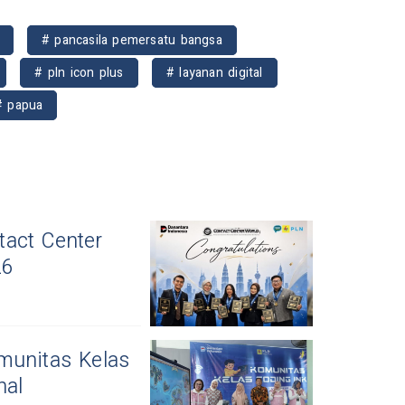
# pancasila pemersatu bangsa
# pln icon plus
# layanan digital
# papua
act Center
26
munitas Kelas
nal