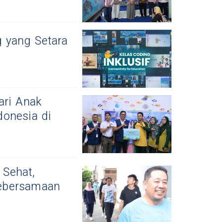
g yang Setara
ari Anak
donesia di
 Sehat,
ebersamaan