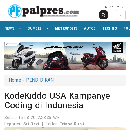
09 Agu 2026
NEWS
SUMSEL
METROPOLIS
AUTOS
TECHNO
PO
Home
PENDIDIKAN
KodeKiddo USA Kampanye
Coding di Indonesia
Selasa 16-08-2022,23:35 WIB
Reporter:
Sri Devi
|
Editor:
Trisno Rusli