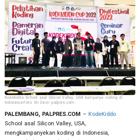
KodeKiddo School asal Silicon Valley, USA kampanye coding di
Indonesia-Foto: Sri Devi/ palpres.com-
PALEMBANG, PALPRES.COM
–
KodeKiddo
School asal Silicon Valley, USA,
mengkampanyekan koding di Indonesia,